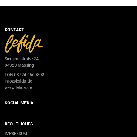
KONTAKT
Siemensstraße 24
84323 Massing
FON 08724 9669898
info@lefida.de
www.lefida.de
SOCIAL MEDIA
RECHTLICHES
IMPRESSUM