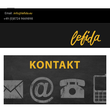
Email:
info@lefida.eu
+49 (0)8724 9669898